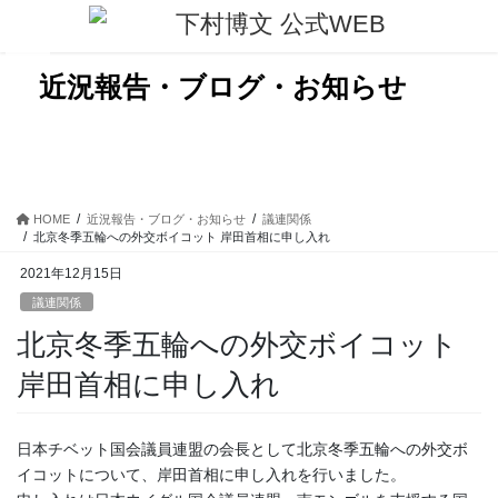
コ
ナ
ン
ビ
テ
ゲ
ン
ー
近況報告・ブログ・お知らせ
ツ
シ
に
ョ
移
ン
動
に
移
動
HOME
近況報告・ブログ・お知らせ
議連関係
北京冬季五輪への外交ボイコット 岸田首相に申し入れ
2021年12月15日
議連関係
北京冬季五輪への外交ボイコット
岸田首相に申し入れ
日本チベット国会議員連盟の会長として北京冬季五輪への外交ボ
イコットについて、岸田首相に申し入れを行いました。