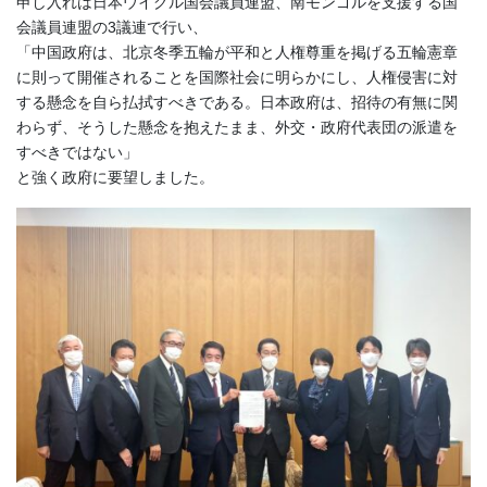
申し入れは日本ウイグル国会議員連盟、南モンゴルを支援する国
会議員連盟の3議連で行い、
「中国政府は、北京冬季五輪が平和と人権尊重を掲げる五輪憲章
に則って開催されることを国際社会に明らかにし、人権侵害に対
する懸念を自ら払拭すべきである。日本政府は、招待の有無に関
わらず、そうした懸念を抱えたまま、外交・政府代表団の派遣を
すべきではない」
と強く政府に要望しました。