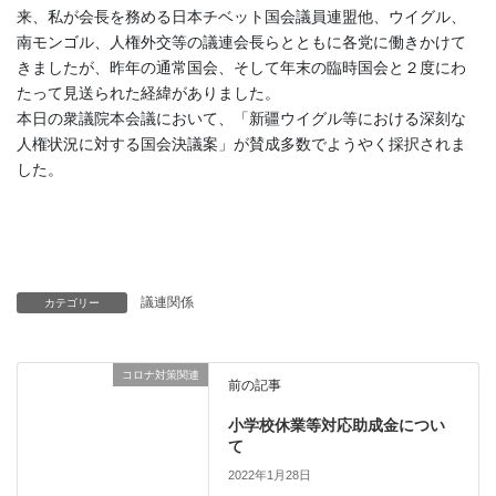
来、私が会長を務める日本チベット国会議員連盟他、ウイグル、
南モンゴル、人権外交等の議連会長らとともに各党に働きかけて
きましたが、昨年の通常国会、そして年末の臨時国会と２度にわ
たって見送られた経緯がありました。
本日の衆議院本会議において、「新疆ウイグル等における深刻な
人権状況に対する国会決議案」が賛成多数でようやく採択されま
した。
議連関係
カテゴリー
コロナ対策関連
前の記事
小学校休業等対応助成金につい
て
2022年1月28日