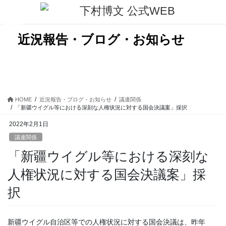
コ
ナ
ン
ビ
テ
ゲ
ン
ー
近況報告・ブログ・お知らせ
ツ
シ
に
ョ
移
ン
動
に
移
動
HOME
近況報告・ブログ・お知らせ
議連関係
「新疆ウイグル等における深刻な人権状況に対する国会決議案」採択
2022年2月1日
議連関係
「新疆ウイグル等における深刻な
人権状況に対する国会決議案」採
択
新疆ウイグル自治区等での人権状況に対する国会決議は、昨年