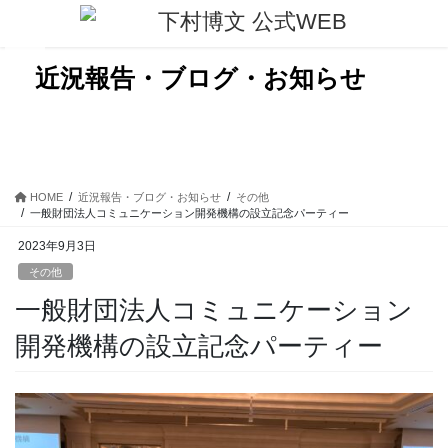
コ
ナ
ン
ビ
テ
ゲ
ン
ー
近況報告・ブログ・お知らせ
ツ
シ
に
ョ
移
ン
動
に
移
動
HOME
近況報告・ブログ・お知らせ
その他
一般財団法人コミュニケーション開発機構の設立記念パーティー
2023年9月3日
その他
一般財団法人コミュニケーション
開発機構の設立記念パーティー