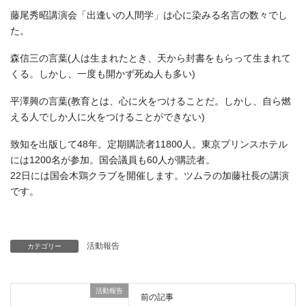
藤尾秀昭講演会「出逢いの人間学」は心に染みる名言の数々でし
た。
森信三の言葉(人は生まれたとき、天から封書をもらって生まれて
くる。しかし、一度も開かず死ぬ人も多い)
平澤興の言葉(教育とは、心に火をつけることだ。しかし、自ら燃
える人でしか人に火をつけることができない)
致知を出版して48年。定期購読者11800人。東京プリンスホテル
には1200名が参加。国会議員も60人が購読者。
22日には国会木鶏クラブを開催します。ツムラの加藤社長の講演
です。
活動報告
カテゴリー
活動報告
前の記事