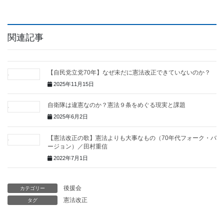
関連記事
【自民党立党70年】なぜ未だに憲法改正できていないのか？
2025年11月15日
自衛隊は違憲なのか？憲法９条をめぐる現実と課題
2025年6月2日
【憲法改正の歌】憲法よりも大事なもの（70年代フォーク・バ
ージョン）／田村重信
2022年7月1日
後援会
カテゴリー
憲法改正
タグ