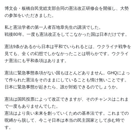
博文会・板橋自民党総支部合同の憲法改正研修会を開催し、大勢
の参加をいただきました。
私と憲法学者の第一人者百地章先生の講演でした。
戦後80年。一度も憲法改正をしてこなかった国は日本だけです。
憲法9条があるから日本は平和でいられるとは、ウクライナ戦争を
見ても、全くの幻想でしかなかったことは明らかです。ウクライ
ナ憲法にも平和条項はあります。
憲法に緊急事態条項がない国もほとんどありません。GHQによっ
て作られた憲法をそのままにしていることも情け無いことです。
日本に緊急事態が起きたら、誰が対処できるのでしょうか。
憲法は国民投票によって改正できますが、そのチャンスはこれま
で一度もありませんでした。
憲法はより良い未来を創っていくための基本法です。これまでの
呪縛から脱して、今こそ日本は本当の民主国家として歩む時で
す。