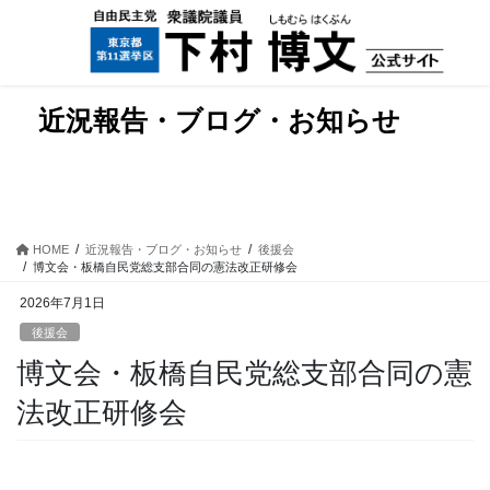
コ
ナ
ン
ビ
テ
ゲ
ン
ー
ツ
シ
近況報告・ブログ・お知らせ
に
ョ
移
ン
動
に
移
動
HOME
近況報告・ブログ・お知らせ
後援会
博文会・板橋自民党総支部合同の憲法改正研修会
2026年7月1日
後援会
博文会・板橋自民党総支部合同の憲
法改正研修会