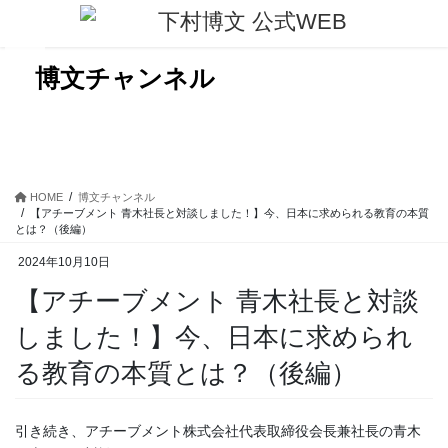
コ
ナ
ン
ビ
テ
ゲ
ン
ー
博文チャンネル
ツ
シ
に
ョ
移
ン
動
に
移
動
HOME
博文チャンネル
【アチーブメント 青木社長と対談しました！】今、日本に求められる教育の本質
とは？（後編）
2024年10月10日
【アチーブメント 青木社長と対談
しました！】今、日本に求められ
る教育の本質とは？（後編）
引き続き、アチーブメント株式会社代表取締役会長兼社長の青木