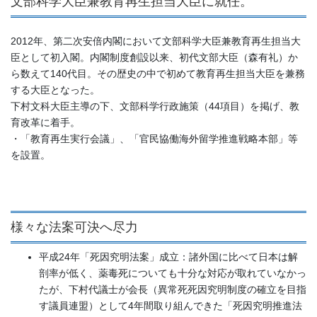
文部科学大臣兼教育再生担当大臣に就任。
2012年、第二次安倍内閣において文部科学大臣兼教育再生担当大
臣として初入閣。内閣制度創設以来、初代文部大臣（森有礼）か
ら数えて140代目。その歴史の中で初めて教育再生担当大臣を兼務
する大臣となった。
下村文科大臣主導の下、文部科学行政施策（44項目）を掲げ、教
育改革に着手。
・「教育再生実行会議」、「官民協働海外留学推進戦略本部」等
を設置。
様々な法案可決へ尽力
平成24年「死因究明法案」成立：諸外国に比べて日本は解
剖率が低く、薬毒死についても十分な対応が取れていなかっ
たが、下村代議士が会長（異常死死因究明制度の確立を目指
す議員連盟）として4年間取り組んできた「死因究明推進法