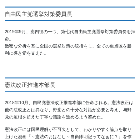
自由民主党選挙対策委員⾧
2019年9月、党四役の一つ、第七代自由民主党選挙対策委員長を拝
命。
緻密な分析を基に全国の選挙対策の統括をし、全ての重点区を勝
利に導き党を支えた。
憲法改正推進本部長
2018年10月、自民党憲法改正推進本部に任命される。憲法改正は
他の法改正とは異なり、野党との十分な対話が必要と考え、与野
党の垣根を超えた丁寧な議論を進めるよう努めた。
憲法改正には国民理解が不可欠として、わかりやすく論点を取り
上げた漫画『～憲法のおはなし～自衛隊明記ってなぁに？』を作