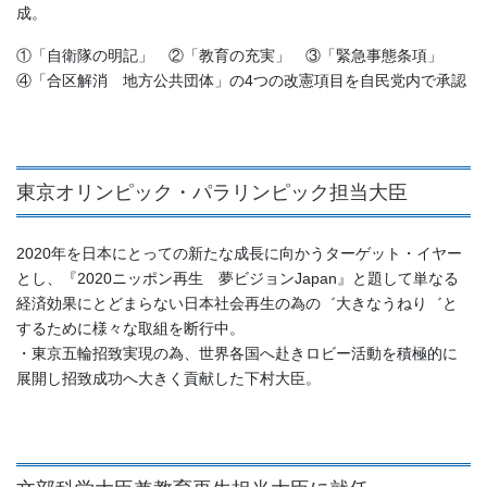
成。
①「自衛隊の明記」 ②「教育の充実」 ③「緊急事態条項」
④「合区解消 地方公共団体」の4つの改憲項目を自民党内で承認
東京オリンピック・パラリンピック担当大臣
2020年を日本にとっての新たな成長に向かうターゲット・イヤー
とし、『2020ニッポン再生 夢ビジョンJapan』と題して単なる
経済効果にとどまらない日本社会再生の為の゛大きなうねり゛と
するために様々な取組を断行中。
・東京五輪招致実現の為、世界各国へ赴きロビー活動を積極的に
展開し招致成功へ大きく貢献した下村大臣。