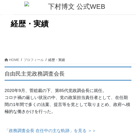
コ
ナ
ン
ビ
テ
ゲ
ン
ー
経歴・実績
ツ
シ
に
ョ
移
ン
動
に
移
動
HOME
プロフィール
経歴・実績
自由民主党政務調査会長
2020年9月、菅総裁の下、第85代党政調会長に就任。
コロナ禍の厳しい状況の中、党の政策担当責任者として、在任期
間の1年間で多くの法案、提言等を党として取りまとめ、政府へ積
極的な働きかけを行った。
「政務調査会長 在任中の主な軌跡」を見る ＞＞