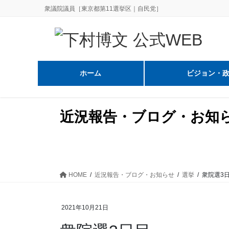
コ
ナ
衆議院議員［東京都第11選挙区｜自民党］
ン
ビ
テ
ゲ
ン
ー
ツ
シ
に
ョ
ホーム
ビジョン・
移
ン
動
に
移
近況報告・ブログ・お知
動
HOME
近況報告・ブログ・お知らせ
選挙
衆院選3
2021年10月21日