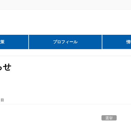
政策
プロフィール
情
らせ
日目
選挙