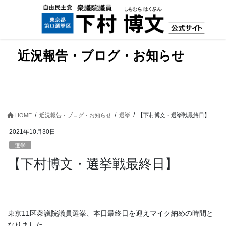
コ
ナ
ン
ビ
テ
ゲ
ン
ー
ツ
シ
近況報告・ブログ・お知らせ
に
ョ
移
ン
動
に
移
動
HOME
近況報告・ブログ・お知らせ
選挙
【下村博文・選挙戦最終日】
2021年10月30日
選挙
【下村博文・選挙戦最終日】
東京11区衆議院議員選挙、本日最終日を迎えマイク納めの時間と
なりました。