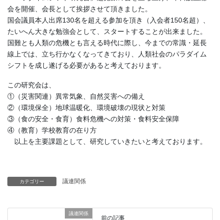
会を開催、会長として挨拶させて頂きました。
国会議員本人出席130名を超える参加を頂き（入会者150名超）、
たいへん大きな勉強会として、スタートすることが出来ました。
国難とも人類の危機とも言える時代に際し、今までの常識・延長
線上では、立ち行かなくなってきており、人類社会のパラダイム
シフトを成し遂げる必要があると考えております。
この研究会は、
①（災害関連）異常気象、自然災害への備え
②（環境保全）地球温暖化、環境破壊の現状と対策
③（食の安全・食育）食料危機への対策・食料安全保障
④（教育）学校教育の在り方
以上を主要課題として、研究していきたいと考えております。
議連関係
カテゴリー
議連関係
前の記事