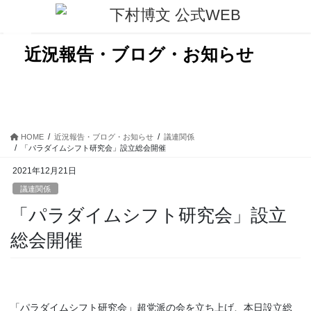
コ
ナ
ン
ビ
テ
ゲ
ン
ー
近況報告・ブログ・お知らせ
ツ
シ
に
ョ
移
ン
動
に
移
動
HOME
近況報告・ブログ・お知らせ
議連関係
「パラダイムシフト研究会」設立総会開催
2021年12月21日
議連関係
「パラダイムシフト研究会」設立
総会開催
「パラダイムシフト研究会」超党派の会を立ち上げ、本日設立総