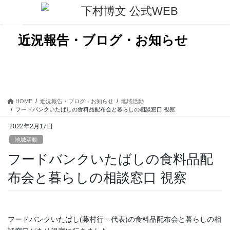
コ
ナ
ン
ビ
テ
ゲ
ン
ー
近況報告・ブログ・お知らせ
ツ
シ
に
ョ
移
ン
動
に
移
動
HOME
近況報告・ブログ・お知らせ
地域活動
フードバンクいたばしの食料品配布会と暮らしの相談窓口 視察
2022年2月17日
地域活動
フードバンクいたばしの食料品配
布会と暮らしの相談窓口 視察
フードバンクいたばし(藤村行一代表)の食料品配布会と暮らしの相