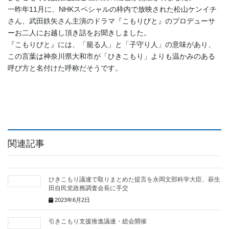
一昨年11月に、NHKスペシャルの枠内で放映された松山ケンイチ
さん、武田鉄矢さん主演のドラマ『こもりびと』のプロデューサ
ーお二人にお越し頂き話をお聞きしました。
『こもりびと』には、「籠る人」と「子守り人」の意味があり、
この言葉は神奈川県大和市が「ひきこもり」よりも温かみのある
呼び方と名付けた呼称だそうです。
関連記事
ひきこもり議連で取りまとめた提言を永岡文部科学大臣、萩生
田自民党政務調査会長に手交
2023年6月2日
引きこもり支援推進議連・総会開催