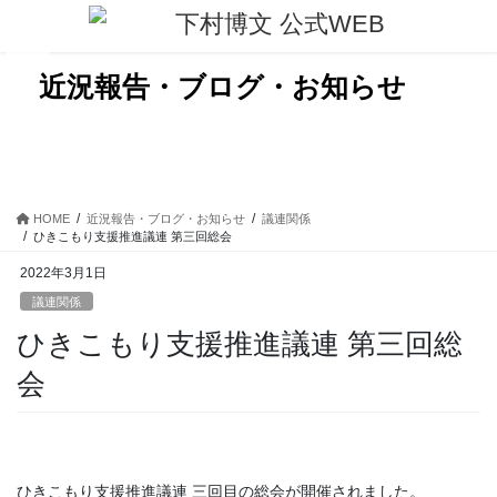
コ
ナ
ン
ビ
テ
ゲ
ン
ー
近況報告・ブログ・お知らせ
ツ
シ
に
ョ
移
ン
動
に
移
動
HOME
近況報告・ブログ・お知らせ
議連関係
ひきこもり支援推進議連 第三回総会
2022年3月1日
議連関係
ひきこもり支援推進議連 第三回総
会
ひきこもり支援推進議連 三回目の総会が開催されました。