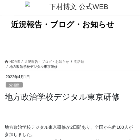
コ
ナ
ン
ビ
テ
ゲ
ン
ー
近況報告・ブログ・お知らせ
ツ
シ
に
ョ
移
ン
動
に
移
動
HOME
近況報告・ブログ・お知らせ
党活動
地方政治学校デジタル東京研修
2022年4月1日
党活動
地方政治学校デジタル東京研修
地方政治学校デジタル東京研修が2日間あり、全国から約100人が
参加しました。