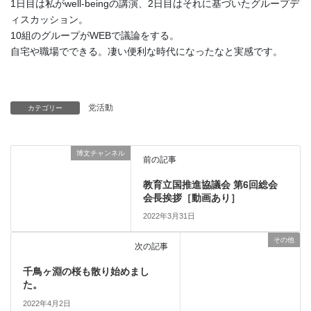
1日目は私がwell-beingの講演、2日目はそれに基づいたグループデ
ィスカッション。
10組のグループがWEBで議論をする。
自宅や職場でできる。凄い便利な時代になったなと実感です。
党活動
カテゴリー
博文チャンネル
前の記事
教育立国推進協議会 第6回総会
会長挨拶［動画あり］
2022年3月31日
その他
次の記事
千鳥ヶ淵の桜も散り始めまし
た。
2022年4月2日