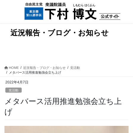
コ
ナ
ン
ビ
テ
ゲ
ン
ー
ツ
シ
近況報告・ブログ・お知らせ
に
ョ
移
ン
動
に
移
動
HOME
近況報告・ブログ・お知らせ
党活動
メタバース活用推進勉強会立ち上げ
2022年4月7日
党活動
メタバース活用推進勉強会立ち上
げ