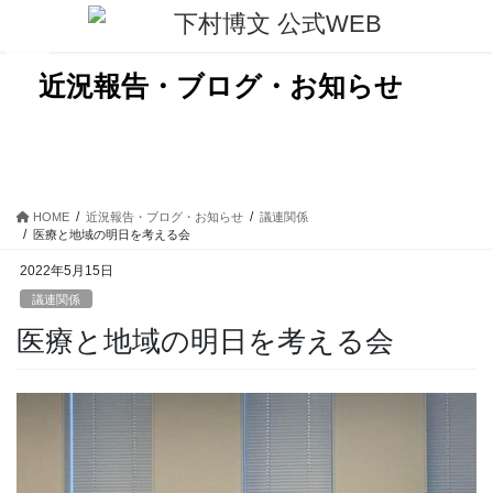
コ
ナ
ン
ビ
テ
ゲ
ン
ー
近況報告・ブログ・お知らせ
ツ
シ
に
ョ
移
ン
動
に
移
動
HOME
近況報告・ブログ・お知らせ
議連関係
医療と地域の明日を考える会
2022年5月15日
議連関係
医療と地域の明日を考える会