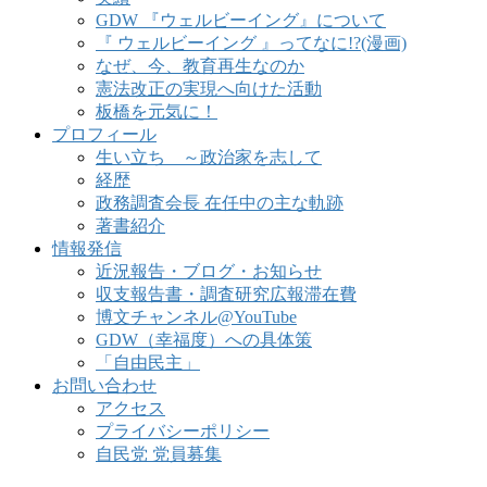
GDW 『ウェルビーイング』について
『 ウェルビーイング 』ってなに!?(漫画)
なぜ、今、教育再生なのか
憲法改正の実現へ向けた活動
板橋を元気に！
プロフィール
生い立ち ～政治家を志して
経歴
政務調査会長 在任中の主な軌跡
著書紹介
情報発信
近況報告・ブログ・お知らせ
収支報告書・調査研究広報滞在費
博文チャンネル@YouTube
GDW（幸福度）への具体策
「自由民主」
お問い合わせ
アクセス
プライバシーポリシー
自民党 党員募集