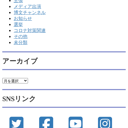
主張
メディア出演
博文チャンネル
お知らせ
選挙
コロナ対策関連
その他
未分類
アーカイブ
ア
ー
カ
SNSリンク
イ
ブ