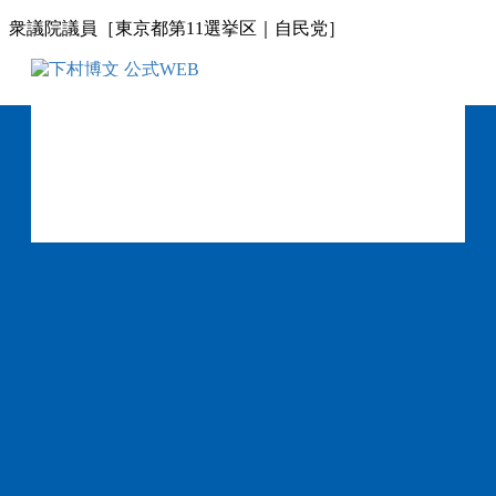
コ
ナ
衆議院議員［東京都第11選挙区｜自民党］
ン
ビ
テ
ゲ
ン
ー
ツ
シ
に
ョ
移
ン
動
に
移
動