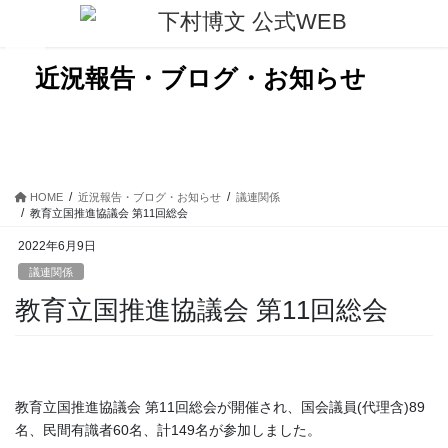
コ
ナ
ン
ビ
テ
ゲ
ン
ー
近況報告・ブログ・お知らせ
ツ
シ
に
ョ
移
ン
動
に
移
動
HOME
近況報告・ブログ・お知らせ
議連関係
教育立国推進協議会 第11回総会
2022年6月9日
議連関係
教育立国推進協議会 第11回総会
教育立国推進協議会 第11回総会が開催され、国会議員(代理含)89
名、民間有識者60名、計149名が参加しました。