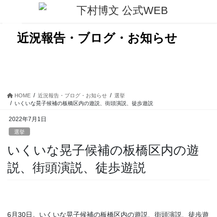
コ
ナ
ン
ビ
テ
ゲ
ン
ー
近況報告・ブログ・お知らせ
ツ
シ
に
ョ
移
ン
動
に
移
動
HOME
近況報告・ブログ・お知らせ
選挙
いくいな晃子候補の板橋区内の遊説、街頭演説、徒歩遊説
2022年7月1日
選挙
いくいな晃子候補の板橋区内の遊
説、街頭演説、徒歩遊説
6月30日。いくいな晃子候補の板橋区内の遊説、街頭演説、徒歩遊