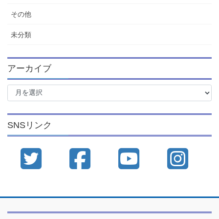
その他
未分類
アーカイブ
ア
ー
カ
イ
SNSリンク
ブ