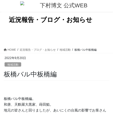
コ
ナ
ン
ビ
テ
ゲ
ン
ー
近況報告・ブログ・お知らせ
ツ
シ
に
ョ
移
ン
動
に
移
動
HOME
近況報告・ブログ・お知らせ
地域活動
板橋バル中板橋編
2022年9月20日
地域活動
板橋バル中板橋編
板橋バル中板橋編。
和唐、天麩羅大黒家、蒔田鮨。
地元の皆さんと回りましたが、あいにくの台風の影響でお客さん