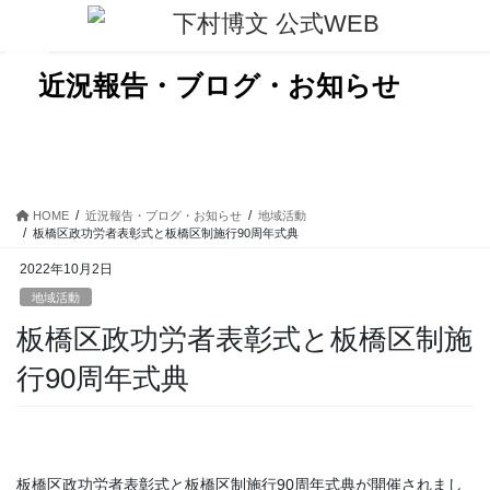
コ
ナ
ン
ビ
テ
ゲ
ン
ー
近況報告・ブログ・お知らせ
ツ
シ
に
ョ
移
ン
動
に
移
動
HOME
近況報告・ブログ・お知らせ
地域活動
板橋区政功労者表彰式と板橋区制施行90周年式典
2022年10月2日
地域活動
板橋区政功労者表彰式と板橋区制施
行90周年式典
板橋区政功労者表彰式と板橋区制施行90周年式典が開催されまし