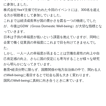
に参加しました。
株式会社YeeY主催で行われた今回のイベントには、300名を超え
る方が視聴者として参加していました。
これまでは経済成長率が国の豊かさを図る一つの物差しでした
が、今後はGDW（Gross Domestic Well-being）が大切な指標とな
っていきます。
日本は子供の幸福度が低いという課題を抱えていますが、同時に
企業で働く従業員の幸福度にこれまで目を向けてきませんでし
た。
しかし、一人一人の幸福度が高まることは労働生産性の向上や自
己肯定感の向上、さらに国の安定にも寄与することが様々な研究
から明らかになってきています。
教育•経済分野に限らず、国際関係や地方自治体の中で、関わる人
のWell-beingに着目するとで社会も国も大きく変わります。
国民のWell-beingに真剣に向き合うときに来ています。