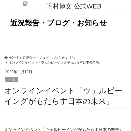
コ
ナ
ン
ビ
テ
ゲ
ン
ー
近況報告・ブログ・お知らせ
ツ
シ
に
ョ
移
ン
動
に
移
動
HOME
近況報告・ブログ・お知らせ
主張
オンラインイベント「ウェルビーイングがもたらす日本の未来」
2022年11月19日
主張
オンラインイベント「ウェルビー
イングがもたらす日本の未来」
オンラインイベント「ウェルビーイングがもたらす日本の未来」