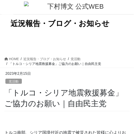
コ
ナ
ン
ビ
テ
ゲ
ン
ー
近況報告・ブログ・お知らせ
ツ
シ
に
ョ
移
ン
動
に
移
動
HOME
近況報告・ブログ・お知らせ
党活動
「トルコ・シリア地震救援募金」ご協力のお願い｜自由民主党
2023年2月15日
党活動
「トルコ・シリア地震救援募金」
ご協力のお願い｜自由民主党
トルコ南部、シリア国境付近の地震で被災された皆様に心よりお