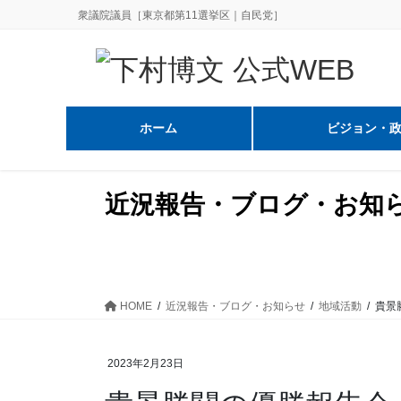
コ
ナ
衆議院議員［東京都第11選挙区｜自民党］
ン
ビ
テ
ゲ
ン
ー
ツ
シ
に
ョ
ホーム
ビジョン・
移
ン
動
に
移
近況報告・ブログ・お知
動
HOME
近況報告・ブログ・お知らせ
地域活動
貴景
2023年2月23日