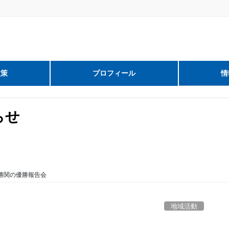
政策
プロフィール
情
らせ
勝関の優勝報告会
地域活動