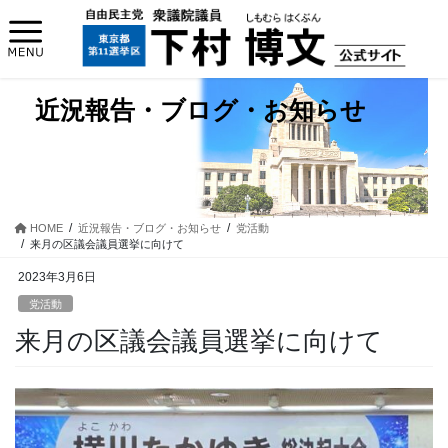
コ
ナ
ン
ビ
テ
ゲ
ン
ー
ツ
シ
近況報告・ブログ・お知らせ
に
ョ
移
ン
動
に
移
動
HOME
近況報告・ブログ・お知らせ
党活動
来月の区議会議員選挙に向けて
2023年3月6日
党活動
来月の区議会議員選挙に向けて