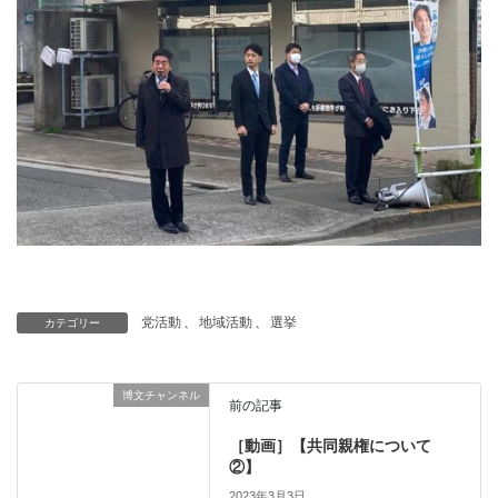
党活動
、
地域活動
、
選挙
カテゴリー
博文チャンネル
前の記事
［動画］【共同親権について
②】
2023年3月3日