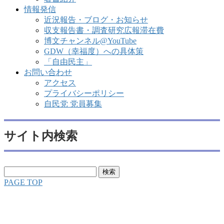
情報発信
近況報告・ブログ・お知らせ
収支報告書・調査研究広報滞在費
博文チャンネル@YouTube
GDW（幸福度）への具体策
「自由民主」
お問い合わせ
アクセス
プライバシーポリシー
自民党 党員募集
サイト内検索
検
索:
PAGE TOP