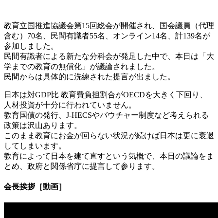
教育立国推進協議会第15回総会が開催され、国会議員（代理
含む）70名、民間有識者55名、オンライン14名、計139名が
参加しました。
民間有識者による新たな分科会が発足した中で、本日は「大
学までの教育の無償化」が議論されました。
民間からは具体的に洗練された提言が出ました。
日本は対GDP比 教育費負担割合がOECDを大きく下回り、
人材投資が十分に行われていません。
教育国債の発行、J-HECSやバウチャー制度など考えられる
政策は沢山あります。
このまま教育にお金が回らない状況が続けば日本は更に衰退
してしまいます。
教育によって日本を建て直すという気概で、本日の議論をま
とめ、政府と関係省庁に提言して参ります。
会長挨拶［動画］