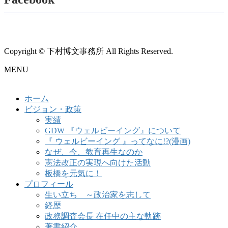
Copyright © 下村博文事務所 All Rights Reserved.
MENU
ホーム
ビジョン・政策
実績
GDW 『ウェルビーイング』について
『 ウェルビーイング 』ってなに!?(漫画)
なぜ、今、教育再生なのか
憲法改正の実現へ向けた活動
板橋を元気に！
プロフィール
生い立ち ～政治家を志して
経歴
政務調査会長 在任中の主な軌跡
著書紹介