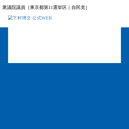
コ
ナ
衆議院議員［東京都第11選挙区｜自民党］
ン
ビ
テ
ゲ
ン
ー
ツ
シ
に
ョ
移
ン
動
に
移
動