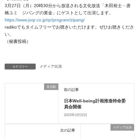
3月27日（月）20時30分から放送される文化放送「木田裕士・唐
橋ユミ ジパングの黄金」にゲストとして出演します。
https://www.joqr.co.jp/qr/program/zipang/
radikoでもタイムフリーでお聴きいただけます。ぜひお聴きくださ
い。
（秘書投稿）
メディア出演
カテゴリー
党活動
前の記事
日本Well-being計画推進特命委
員会開催
2023年3月22日
メディア出演
次の記事