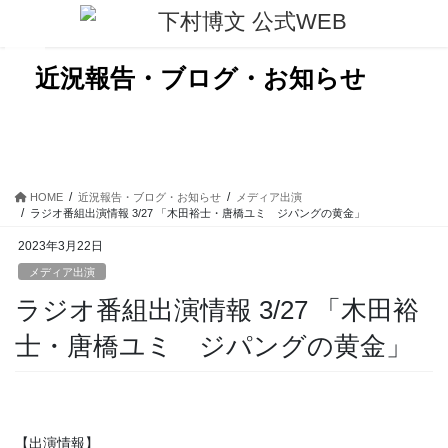
コ
ナ
ン
ビ
テ
ゲ
ン
ー
近況報告・ブログ・お知らせ
ツ
シ
に
ョ
移
ン
動
に
移
動
HOME
近況報告・ブログ・お知らせ
メディア出演
ラジオ番組出演情報 3/27 「木田裕士・唐橋ユミ ジパングの黄金」
2023年3月22日
メディア出演
ラジオ番組出演情報 3/27 「木田裕
士・唐橋ユミ ジパングの黄金」
【出演情報】