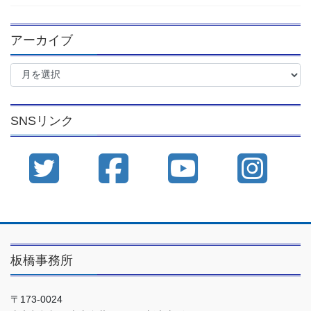
アーカイブ
ア
ー
カ
イ
SNSリンク
ブ
板橋事務所
〒173-0024