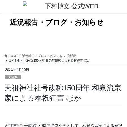
コ
ナ
ン
ビ
テ
ゲ
ン
ー
近況報告・ブログ・お知らせ
ツ
シ
に
ョ
移
ン
動
に
移
動
HOME
近況報告・ブログ・お知らせ
党活動
天祖神社社号改称150周年 和泉流宗家による奉祝狂言 ほか
2023年4月10日
党活動
天祖神社社号改称150周年 和泉流宗
家による奉祝狂言 ほか
天祖神社社号改称150周年特別企画として、和泉流宗家による奉祝