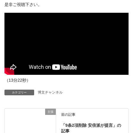
是非ご視聴下さい。
（13分22秒）
博文チャンネル
カテゴリー
主張
前の記事
「9条2項削除 安倍派が提言」の
記事