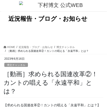
コ
ナ
ン
ビ
テ
ゲ
ン
ー
近況報告・ブログ・お知らせ
ツ
シ
に
ョ
移
ン
動
に
移
動
HOME
近況報告・ブログ・お知らせ
博文チャンネル
［動画］求められる国連改革②！カントの唱える「永遠平和」とは？
2023年6月16日
博文チャンネル
［動画］求められる国連改革②！
カントの唱える「永遠平和」と
は？
【求められる国連改革②！カントの唱える「永遠平和」とは？】