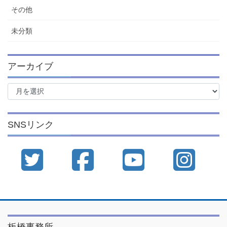
その他
未分類
アーカイブ
ア
ー
カ
イ
SNSリンク
ブ
板橋事務所