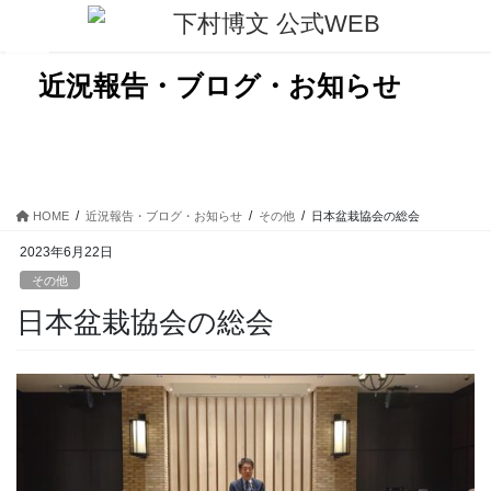
コ
ナ
ン
ビ
テ
ゲ
ン
ー
近況報告・ブログ・お知らせ
ツ
シ
に
ョ
移
ン
動
に
移
動
HOME
近況報告・ブログ・お知らせ
その他
日本盆栽協会の総会
2023年6月22日
その他
日本盆栽協会の総会