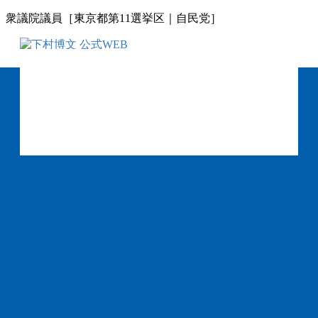
コ
ナ
衆議院議員［東京都第11選挙区｜自民党］
ン
ビ
テ
ゲ
ン
ー
ツ
シ
に
ョ
移
ン
動
に
移
動