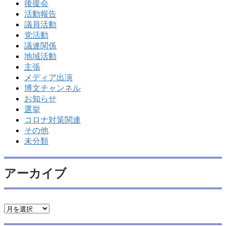
後援会
活動報告
議員活動
党活動
議連関係
地域活動
主張
メディア出演
博文チャンネル
お知らせ
選挙
コロナ対策関連
その他
未分類
アーカイブ
ア
ー