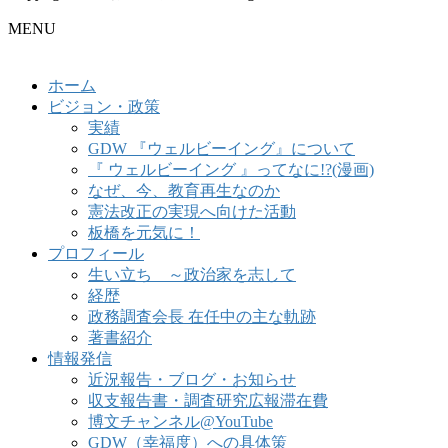
MENU
ホーム
ビジョン・政策
実績
GDW 『ウェルビーイング』について
『 ウェルビーイング 』ってなに!?(漫画)
なぜ、今、教育再生なのか
憲法改正の実現へ向けた活動
板橋を元気に！
プロフィール
生い立ち ～政治家を志して
経歴
政務調査会長 在任中の主な軌跡
著書紹介
情報発信
近況報告・ブログ・お知らせ
収支報告書・調査研究広報滞在費
博文チャンネル@YouTube
GDW（幸福度）への具体策