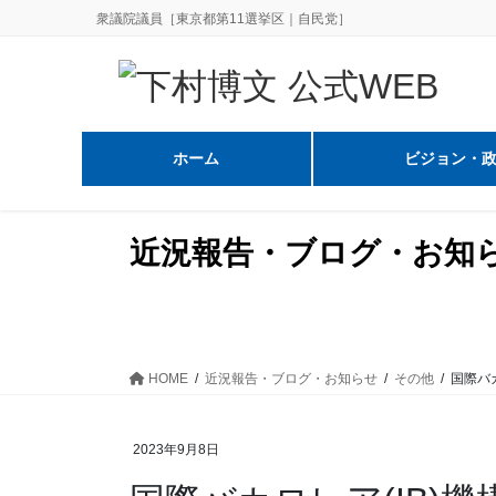
コ
ナ
衆議院議員［東京都第11選挙区｜自民党］
ン
ビ
テ
ゲ
ン
ー
ツ
シ
に
ョ
ホーム
ビジョン・
移
ン
動
に
移
近況報告・ブログ・お知
動
HOME
近況報告・ブログ・お知らせ
その他
国際バ
2023年9月8日