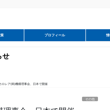
政策
プロフィール
情
らせ
カロレア(IB)機構理事会、日本で開催
その他