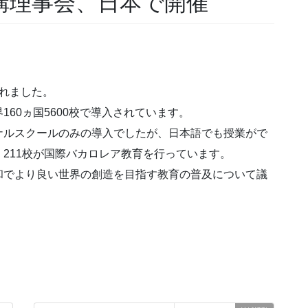
機構理事会、日本で開催
されました。
60ヵ国5600校で導入されています。
ナルスクールのみの導入でしたが、日本語でも授業がで
211校が国際バカロレア教育を行っています。
和でより良い世界の創造を目指す教育の普及について議
。