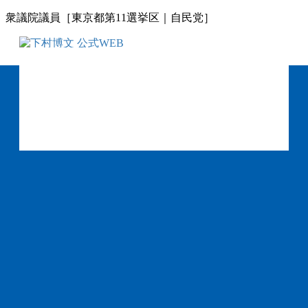
コ
ナ
衆議院議員［東京都第11選挙区｜自民党］
ン
ビ
テ
ゲ
ン
ー
ツ
シ
に
ョ
移
ン
動
に
移
動