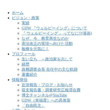
ホーム
ビジョン・政策
実績
GDW 『ウェルビーイング』について
『 ウェルビーイング 』ってなに!?(漫画)
なぜ、今、教育再生なのか
憲法改正の実現へ向けた活動
板橋を元気に！
プロフィール
生い立ち ～政治家を志して
経歴
政務調査会長 在任中の主な軌跡
著書紹介
情報発信
近況報告・ブログ・お知らせ
収支報告書・調査研究広報滞在費
博文チャンネル@YouTube
GDW（幸福度）への具体策
「自由民主」