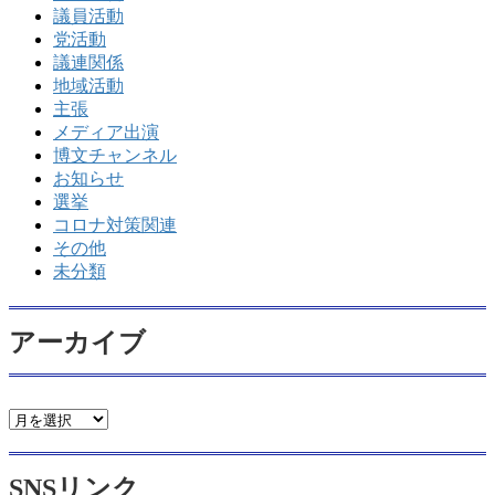
議員活動
党活動
議連関係
地域活動
主張
メディア出演
博文チャンネル
お知らせ
選挙
コロナ対策関連
その他
未分類
アーカイブ
ア
ー
カ
SNSリンク
イ