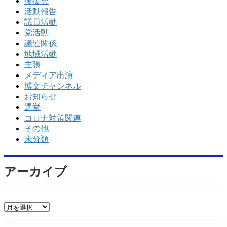
後援会
活動報告
議員活動
党活動
議連関係
地域活動
主張
メディア出演
博文チャンネル
お知らせ
選挙
コロナ対策関連
その他
未分類
アーカイブ
ア
ー