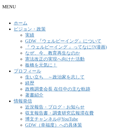
MENU
ホーム
ビジョン・政策
実績
GDW 『ウェルビーイング』について
『 ウェルビーイング 』ってなに!?(漫画)
なぜ、今、教育再生なのか
憲法改正の実現へ向けた活動
板橋を元気に！
プロフィール
生い立ち ～政治家を志して
経歴
政務調査会長 在任中の主な軌跡
著書紹介
情報発信
近況報告・ブログ・お知らせ
収支報告書・調査研究広報滞在費
博文チャンネル@YouTube
GDW（幸福度）への具体策