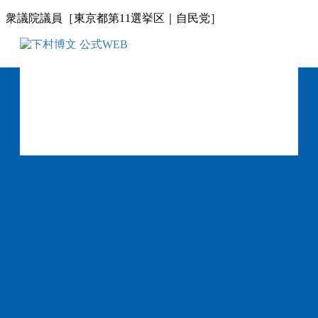
コ
ナ
衆議院議員［東京都第11選挙区｜自民党］
ン
ビ
テ
ゲ
ン
ー
ツ
シ
に
ョ
移
ン
動
に
移
動