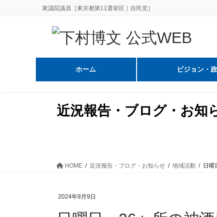
コ
ナ
衆議院議員［東京都第11選挙区｜自民党］
ン
ビ
テ
ゲ
ン
ー
ツ
シ
に
ョ
ホーム
ビジョン・
移
ン
動
に
移
近況報告・ブログ・お知
動
HOME
近況報告・ブログ・お知らせ
地域活動
日曜
2024年9月9日