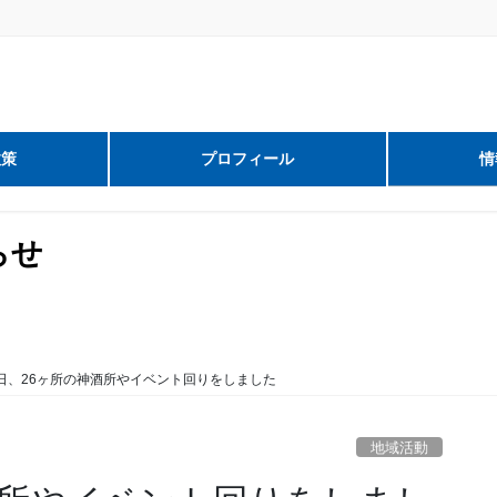
政策
プロフィール
情
らせ
日、26ヶ所の神酒所やイベント回りをしました
地域活動