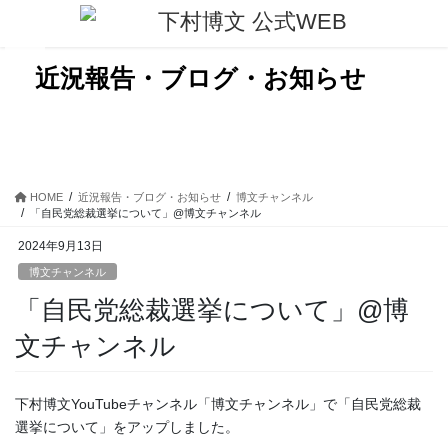
コ
ナ
ン
ビ
テ
ゲ
ン
ー
近況報告・ブログ・お知らせ
ツ
シ
に
ョ
移
ン
動
に
移
動
HOME
近況報告・ブログ・お知らせ
博文チャンネル
「自民党総裁選挙について」@博文チャンネル
2024年9月13日
博文チャンネル
「自民党総裁選挙について」@博
文チャンネル
下村博文YouTubeチャンネル「博文チャンネル」で「自民党総裁
選挙について」をアップしました。