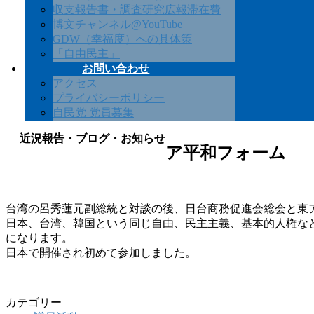
収支報告書・調査研究広報滞在費
博文チャンネル@YouTube
GDW（幸福度）への具体策
「自由民主」
お問い合わせ
アクセス
プライバシーポリシー
自民党 党員募集
近況報告・ブログ・お知らせ
ア平和フォーム
台湾の呂秀蓮元副総統と対談の後、日台商務促進会総会と東
日本、台湾、韓国という同じ自由、民主主義、基本的人権な
になります。
日本で開催され初めて参加しました。
カテゴリー