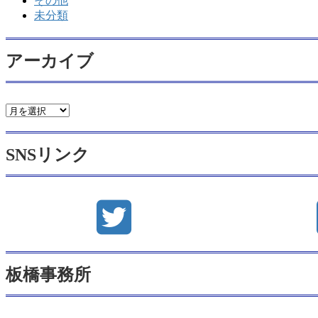
その他
未分類
アーカイブ
ア
ー
カ
SNSリンク
イ
ブ
板橋事務所