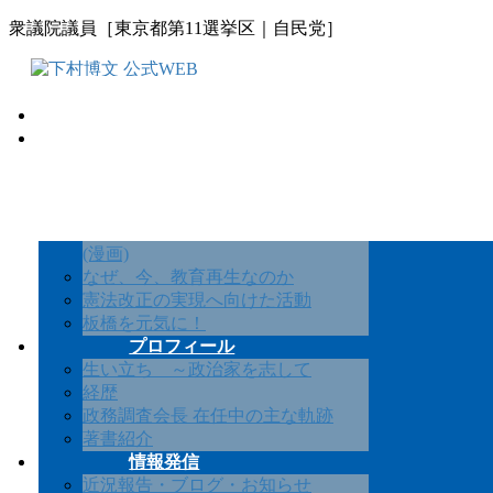
コ
ナ
衆議院議員［東京都第11選挙区｜自民党］
ン
ビ
テ
ゲ
ン
ー
ホーム
ツ
シ
ビジョン・政策
に
ョ
実績
移
ン
GDW 『ウェルビーイング』につい
動
に
て
移
『 ウェルビーイング 』ってなに!?
動
(漫画)
なぜ、今、教育再生なのか
憲法改正の実現へ向けた活動
板橋を元気に！
プロフィール
生い立ち ～政治家を志して
経歴
政務調査会長 在任中の主な軌跡
著書紹介
情報発信
近況報告・ブログ・お知らせ