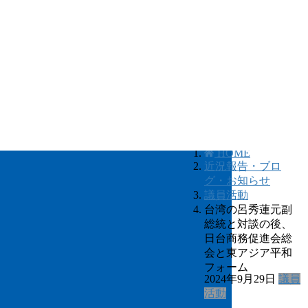
HOME
近況報告・ブロ
グ・お知らせ
議員活動
台湾の呂秀蓮元副
総統と対談の後、
日台商務促進会総
会と東アジア平和
フォーム
2024年9月29日
議員
活動