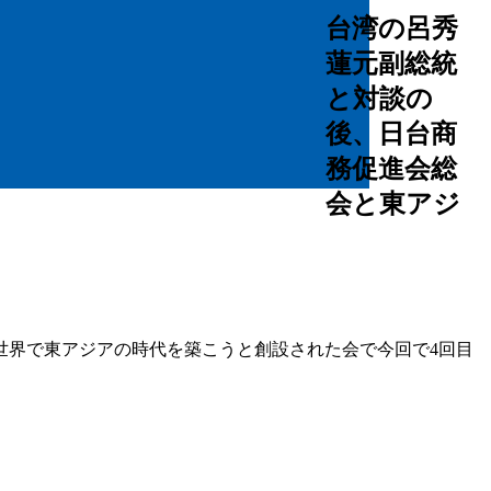
台湾の呂秀
蓮元副総統
と対談の
後、日台商
務促進会総
会と東アジ
世界で東アジアの時代を築こうと創設された会で今回で4回目