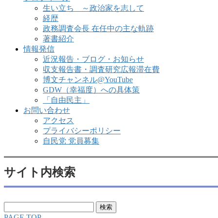
生い立ち ～政治家を志して
経歴
政務調査会長 在任中の主な軌跡
著書紹介
情報発信
近況報告・ブログ・お知らせ
収支報告書・調査研究広報滞在費
博文チャンネル@YouTube
GDW（幸福度）への具体策
「自由民主」
お問い合わせ
アクセス
プライバシーポリシー
自民党 党員募集
サイト内検索
検
索:
PAGE TOP