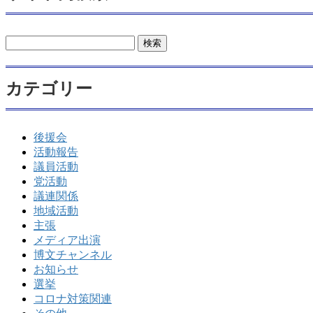
検
索:
カテゴリー
後援会
活動報告
議員活動
党活動
議連関係
地域活動
主張
メディア出演
博文チャンネル
お知らせ
選挙
コロナ対策関連