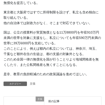
無償化を提言している。
東京都と大阪府ではすでに所得制限を設けず、私立も含め独自に
取り組んでいる。
他の自治体では財政力がなく、そこまで対応できていない。
国は、公立の授業料が実質無償となる11万8800円を年収910万円
未満の世帯を対象に支援をし、私立についても年収590万円未満の
世帯に39万6000円を支給している。
このことにより、例えば都内の私立については、神奈川、埼玉、
千葉など都外在住の生徒は、都の支援の対象外となる。
このため全国一律の無償化を国が行うことりより地域間格差を無
くしたり、また公私間格差も無くすことにもなる。
是非、教育の負担軽減のための政策議論を進めてほしい。
主張
カテゴリー
主張
前の記事