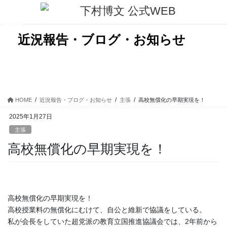
コ
ナ
ン
ビ
テ
ゲ
ン
ー
近況報告・ブログ・お知らせ
ツ
シ
に
ョ
移
ン
動
に
移
動
HOME
近況報告・ブログ・お知らせ
主張
高校無償化の早期実現を！
2025年1月27日
主張
高校無償化の早期実現を！
高校無償化の早期実現を！
高校授業料の無償化にむけて、自公と維新で協議をしている。
私が会長をしていた超党派の教育立国推進協議会では、2年前から