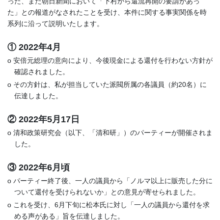
った、また朝日新聞において「下村から還流再開の要請があっ
た」との報道がなされたことを受け、本件に関する事実関係を時
系列に沿って説明いたします。
① 2022年4月
o 安倍元総理の意向により、今後現金による還付を行わない方針が
確認されました。
o その方針は、私が担当していた派閥所属の各議員（約20名）に
伝達しました。
② 2022年5月17日
o 清和政策研究会（以下、「清和研」）のパーティーが開催されま
した。
③ 2022年6月頃
o パーティー終了後、一人の議員から「ノルマ以上に販売した分に
ついて還付を受けられないか」との意見が寄せられました。
o これを受け、6月下旬に松本氏に対し「一人の議員から還付を求
める声がある」旨を伝達しました。