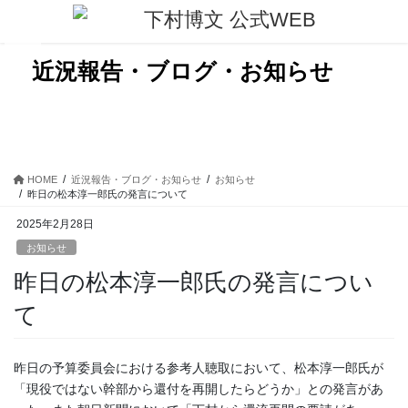
コ
ナ
ン
ビ
テ
ゲ
ン
ー
近況報告・ブログ・お知らせ
ツ
シ
に
ョ
移
ン
動
に
移
動
HOME
近況報告・ブログ・お知らせ
お知らせ
昨日の松本淳一郎氏の発言について
2025年2月28日
お知らせ
昨日の松本淳一郎氏の発言につい
て
昨日の予算委員会における参考人聴取において、松本淳一郎氏が
「現役ではない幹部から還付を再開したらどうか」との発言があ