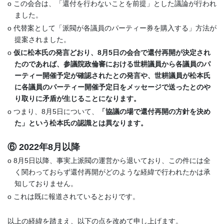
o この会合は、「還付を行わないことを前提」とした議論が行われ
ました。
o 代替案として「派閥が各議員のパーティー券を購入する」方法が
提案されました。
o
仮に松本氏の発言どおり、8月5日の会合で還付再開が決定され
たのであれば、参議院政倫審における世耕議員から各議員のパ
ーティー開催予定が確認されたとの発言や、世耕議員が松本氏
に各議員のパーティー開催予定日をメッセージで送ったとのや
り取りに矛盾が生じることになります。
o つまり、8月5日について、
「協議の場で還付再開の方針を決め
た」という松本氏の認識とは異なります。
⑥ 2022年8月以降
o 8月5日以降、事実上派閥の運営から退いており、この件には全
く関わっておらず還付再開がどのような経緯で行われたかは承
知しておりません。
o これは既に報道されているとおりです。
以上の経緯を踏まえ、以下の点を改めて申し上げます。