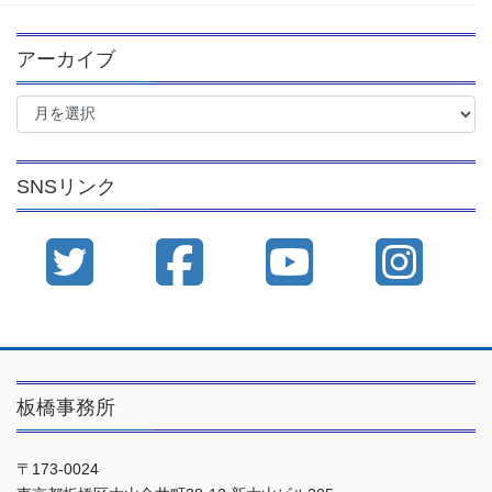
アーカイブ
ア
ー
カ
イ
SNSリンク
ブ
板橋事務所
〒173-0024