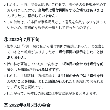
o しかし、当時、安倍元総理がご存命で、清和研の会長職を務めて
おられましたので、
当然私は還付再開をする立場ではありませ
んでしたし、指示していません。
o この伝達は、松本氏が事務局長として意見を集約する任を担って
いたため、事務的な報告の一環として行ったものです。
④ 2022年7月下旬
o 松本氏は「7月下旬に私から還付再開の要請があった」と発言し
ているとの報道がありましたが、
還付再開の指示をしたことは
ありません。
o 仮に私が要請していたのであれば、
8月5日の会合では還付を前
提とした議論が行われるはずです。
o しかし、世耕議員、西村議員は、
8月5日の会合では「還付を行
わないことを前提」とした議論が行われた
と認識しておられま
す。私も同じ認識です。
o したがって、松本氏の認識には事実誤認があると考えます。
⑤ 2022年8月5日の会合