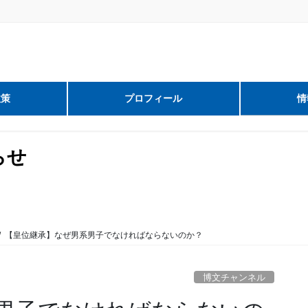
政策
プロフィール
情
らせ
【皇位継承】なぜ男系男子でなければならないのか？
博文チャンネル