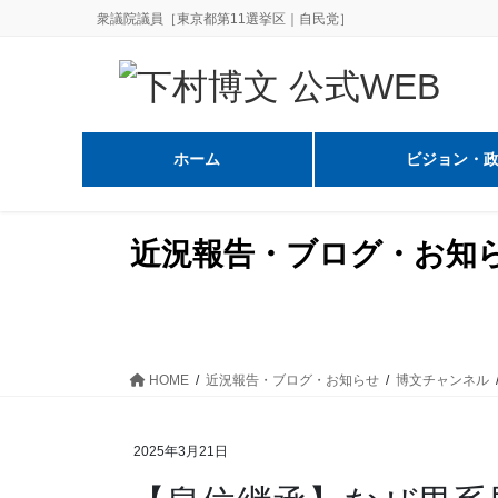
コ
ナ
衆議院議員［東京都第11選挙区｜自民党］
ン
ビ
テ
ゲ
ン
ー
ツ
シ
に
ョ
ホーム
ビジョン・
移
ン
動
に
移
近況報告・ブログ・お知
動
HOME
近況報告・ブログ・お知らせ
博文チャンネル
2025年3月21日