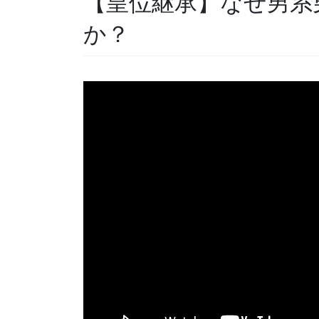
【皇位継承】なぜ男系
か？