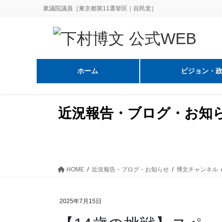
コ
ナ
衆議院議員［東京都第11選挙区｜自民党］
ン
ビ
テ
ゲ
ン
ー
ツ
シ
に
ョ
ホーム
ビジョン・
移
ン
動
に
移
近況報告・ブログ・お知
動
HOME
近況報告・ブログ・お知らせ
博文チャンネル
2025年7月15日