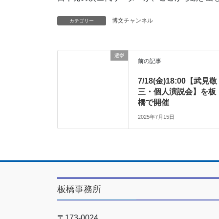
博文チャンネル
カテゴリー
選挙
前の記事
7/18(金)18:00【武見敬
三・個人演説会】を板
橋で開催
2025年7月15日
板橋事務所
〒173-0024