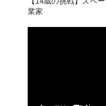
【14歳の挑戦】スペ
業家