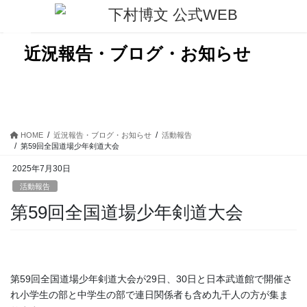
コ
ナ
ン
ビ
テ
ゲ
ン
ー
近況報告・ブログ・お知らせ
ツ
シ
に
ョ
移
ン
動
に
移
動
HOME
近況報告・ブログ・お知らせ
活動報告
第59回全国道場少年剣道大会
2025年7月30日
活動報告
第59回全国道場少年剣道大会
第59回全国道場少年剣道大会が29日、30日と日本武道館で開催さ
れ小学生の部と中学生の部で連日関係者も含め九千人の方が集ま