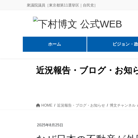
コ
ナ
衆議院議員［東京都第11選挙区｜自民党］
ン
ビ
テ
ゲ
ン
ー
ツ
シ
に
ョ
ホーム
ビジョン・
移
ン
動
に
移
近況報告・ブログ・お知
動
HOME
近況報告・ブログ・お知らせ
博文チャンネル
2025年8月25日