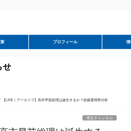
政策
プロフィール
情
らせ
【LIVE｜アーカイブ】高市早苗総理は誕生するか？総裁選情勢分析
博文チャンネル