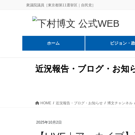
コ
ナ
衆議院議員［東京都第11選挙区｜自民党］
ン
ビ
テ
ゲ
ン
ー
ツ
シ
に
ョ
ホーム
ビジョン・
移
ン
動
に
移
近況報告・ブログ・お知
動
HOME
近況報告・ブログ・お知らせ
博文チャンネル
2025年10月2日