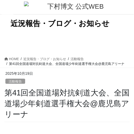
コ
ナ
ン
ビ
テ
ゲ
ン
ー
近況報告・ブログ・お知らせ
ツ
シ
に
ョ
移
ン
動
に
移
動
HOME
近況報告・ブログ・お知らせ
活動報告
第41回全国道場対抗剣道大会、全国道場少年剣道選手権大会@鹿児島アリーナ
2025年10月19日
活動報告
第41回全国道場対抗剣道大会、全国
道場少年剣道選手権大会@鹿児島ア
リーナ