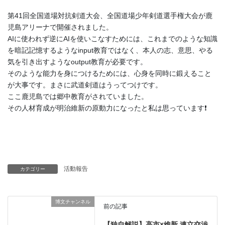
第41回全国道場対抗剣道大会、全国道場少年剣道選手権大会が鹿
児島アリーナで開催されました。
AIに使われず逆にAIを使いこなすためには、これまでのような知識
を暗記記憶するようなinput教育ではなく、本人の志、意思、やる
気を引き出すようなoutput教育が必要です。
そのような能力を身につけるためには、心身を同時に鍛えること
が大事です。まさに武道剣道はうってつけです。
ここ鹿児島では郷中教育がされていました。
その人材育成が明治維新の原動力になったと私は思っています❗️
活動報告
カテゴリー
博文チャンネル
前の記事
【独自解説】高市×維新 連立交渉