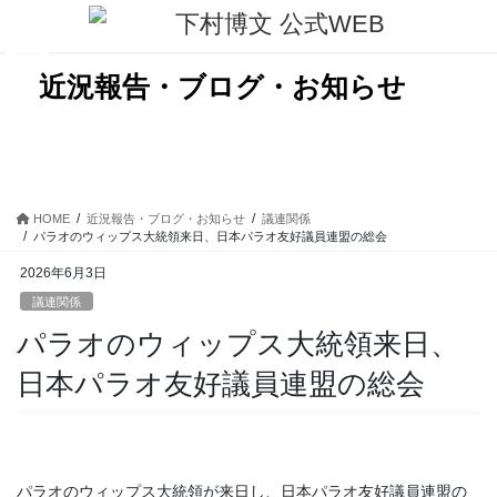
コ
ナ
ン
ビ
テ
ゲ
ン
ー
近況報告・ブログ・お知らせ
ツ
シ
に
ョ
移
ン
動
に
移
動
HOME
近況報告・ブログ・お知らせ
議連関係
パラオのウィップス大統領来日、日本パラオ友好議員連盟の総会
2026年6月3日
議連関係
パラオのウィップス大統領来日、
日本パラオ友好議員連盟の総会
パラオのウィップス大統領が来日し、日本パラオ友好議員連盟の