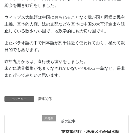
総会を開き歓迎をしました。
ウィップス大統領は中国におもねることなく我が国と同様に民主
主義、基本的人権、法の支配などを基本に中国の太平洋進出を阻
止している数少ない国で、地政学的にも大切な国です。
またパラオ語の中で日本語が約千語近く使われており、極めて親
日的でもあります。
昨年九月からは、直行便も復活をしました。
未だに遺骨収集があまりなされていないペルルュー島など、是非
また行ってみたいと思います。
議連関係
カテゴリー
未分類
前の記事
東京消防庁・板橋区の合同水防