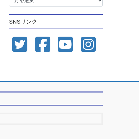
ー
カ
イ
SNSリンク
ブ