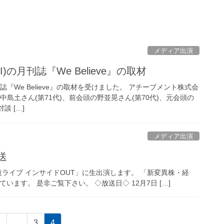
メディア出演
)の月刊誌『We Believe』の取材
刊誌『We Believe』の取材を受けました。 アチーブメント株式会
中島土さん(第71代)、前会頭の野並晃さん(第70代)、元会頭の
談 […]
メディア出演
送
「報道ライブ インサイドOUT」に生出演します。 「新変異株・経
ます。 是非ご覧下さい。 ◇放送日◇ 12月7日 […]
ペ
ペ
ペ
1
…
3
4