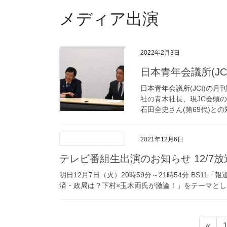
メディア出演
2022年2月3日
日本青年会議所(JCI
日本青年会議所(JCI)の月
社の青木社長、現JC会頭の
石田全史さん(第69代)との対
2021年12月6日
テレビ番組生出演のお知らせ 12/7放
明日12月7日（火）20時59分～21時54分 BS11
済・政局は？下村×玉木両氏が激論！」をテーマとしてい
投
«