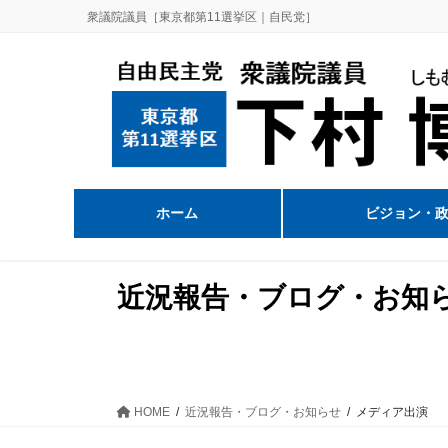
コ
ナ
衆議院議員［東京都第11選挙区｜自民党］
ン
ビ
テ
ゲ
ン
ー
ツ
シ
に
ョ
移
ン
動
に
移
ホーム
ビジョン・
動
近況報告・ブログ・お知
HOME
近況報告・ブログ・お知らせ
メディア出演