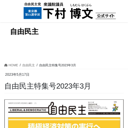
コ
ナ
ン
ビ
テ
ゲ
ン
ー
ツ
シ
自由民主
に
ョ
移
ン
動
に
移
動
HOME
自由民主
自由民主特集号2023年3月
2023年5月17日
自由民主特集号2023年3月