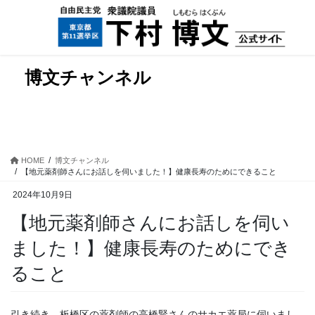
コ
ナ
ン
ビ
テ
ゲ
ン
ー
ツ
シ
博文チャンネル
に
ョ
移
ン
動
に
移
動
HOME
博文チャンネル
【地元薬剤師さんにお話しを伺いました！】健康長寿のためにできること
2024年10月9日
【地元薬剤師さんにお話しを伺い
ました！】健康長寿のためにでき
ること
引き続き、板橋区の薬剤師の高橋賢さんのサカエ薬局に伺いまし