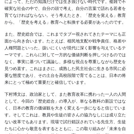
によって、ただの知識だけでは生き抜けない時代です。複雑で不
確実な社会の中で、自分の頭で考え、自分の言葉で語れる若者を
育てなければならない。そう考えたとき、「歴史を覚える」教育
から、「歴史を考える」教育へと転換する必要があったのです。
また、歴史総合では、これまでタブー視されてきたテーマにも正
面から向き合います。たとえば、植民地支配や戦争責任、格差や
人権問題といった、扱いにくいが現代に深く影響を与えているテ
ーマです。これらに対して一方的な価値判断を押しつけるのでは
なく、事実に基づいて議論し、多様な視点を尊重しながら歴史を
見つめ直す。これはまさに、成熟した民主社会に生きる市民に必
要な態度であり、その土台を高校段階で育てることは、日本の将
来にとって極めて重要だと確信しています。
下村博文は、政治家として、また教育改革に携わった一人の人間
として、今回の「歴史総合」の導入が、単なる教科の新設ではな
く、日本の教育の価値観を大きく変える一歩になると信じていま
す。そしてこれは、教員や生徒の皆さんの協力なしには成り立た
ない改革でもあります。現場で試行錯誤されている先生方、生徒
たちに心から敬意を表するとともに、この取り組みが「未来を自