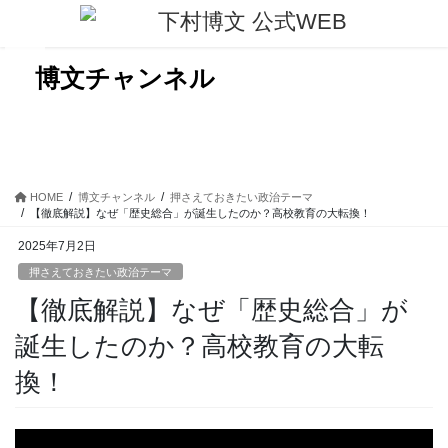
コ
ナ
ン
ビ
テ
ゲ
ン
ー
博文チャンネル
ツ
シ
に
ョ
移
ン
動
に
移
動
HOME
博文チャンネル
押さえておきたい政治テーマ
【徹底解説】なぜ「歴史総合」が誕生したのか？高校教育の大転換！
2025年7月2日
押さえておきたい政治テーマ
【徹底解説】なぜ「歴史総合」が
誕生したのか？高校教育の大転
換！