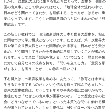
しかし、21世紀の現代に生きる私たちにとって、歴史を「個別の
国の出来事」として学ぶのではなく、「地球全体の流れの中で、
日本がどう関わってきたか」を理解することの方が、はるかに重
要になっています。こうした問題意識のもとに生まれたのが「歴
史総合」です。
この新しい教科では、明治維新以降の日本と世界の歴史を、相互
に関連づけて学ぶ構成となっています。たとえば、第一次世界大
戦や第二次世界大戦といった国際的な出来事を、日本がどう受け
止め、どう関与してきたかを多角的に考察していくことが求めら
れます。そして単に「知識を覚える」だけではなく、歴史的事象
に対して自分なりの視点を持ち、「問いを立てる力」「意見を形
成する力」を養うことが、この教科の狙いです。
下村博文はこの教育改革を進めるにあたって、「教育とは未来を
生きる力を育てるものだ」という信念を持って臨んできました。
従来の歴史教育は、どうしても年号や事実の暗記に偏りがちで、
生徒たちは「なぜこの出来事が重要なのか」「この歴史は今の社
会にどうつながっているのか」といった本質的な問いに触れる機
会が限られていました。しかし現代は、AIやグローバル化の進展