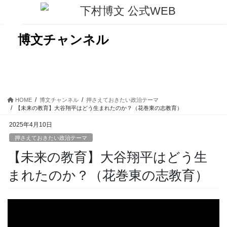
コ
ナ
ン
ビ
テ
ゲ
ン
ー
博文チャンネル
ツ
シ
に
ョ
移
ン
動
に
移
動
HOME
博文チャンネル
押さえておきたい政治テーマ
【未来の教育】大谷翔平はどう生まれたのか？（花巻東の志教育）
2025年4月10日
押さえておきたい政治テーマ
【未来の教育】大谷翔平はどう生
まれたのか？（花巻東の志教育）